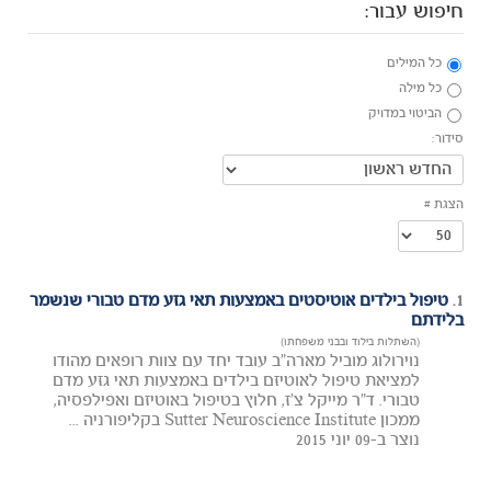
חיפוש עבור:
כל המילים
כל מילה
הביטוי במדויק
סידור:
הצגת #
1.
טיפול בילדים אוטיסטים באמצעות תאי גזע מדם טבורי שנשמר
בלידתם
(השתלות בילוד ובבני משפחתו)
נוירולוג מוביל מארה"ב עובד יחד עם צוות רופאים מהודו
למציאת טיפול לאוטיזם בילדים באמצעות תאי גזע מדם
טבורי. ד"ר מייקל צ'ז, חלוץ בטיפול באוטיזם ואפילפסיה,
ממכון Sutter Neuroscience Institute בקליפורניה ...
נוצר ב-09 יוני 2015