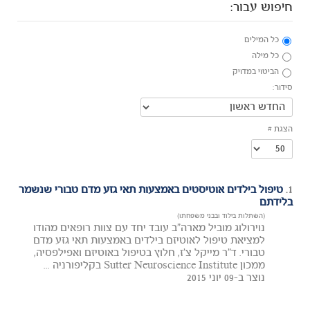
חיפוש עבור:
כל המילים
כל מילה
הביטוי במדויק
סידור:
הצגת #
1.
טיפול בילדים אוטיסטים באמצעות תאי גזע מדם טבורי שנשמר
בלידתם
(השתלות בילוד ובבני משפחתו)
נוירולוג מוביל מארה"ב עובד יחד עם צוות רופאים מהודו
למציאת טיפול לאוטיזם בילדים באמצעות תאי גזע מדם
טבורי. ד"ר מייקל צ'ז, חלוץ בטיפול באוטיזם ואפילפסיה,
ממכון Sutter Neuroscience Institute בקליפורניה ...
נוצר ב-09 יוני 2015