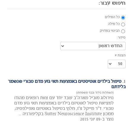
חיפוש עבור:
כל המילים
כל מילה
הביטוי במדויק
סידור:
הצגת #
1.
טיפול בילדים אוטיסטים באמצעות תאי גזע מדם טבורי שנשמר
בלידתם
(השתלות בילוד ובבני משפחתו)
נוירולוג מוביל מארה"ב עובד יחד עם צוות רופאים מהודו
למציאת טיפול לאוטיזם בילדים באמצעות תאי גזע מדם
טבורי. ד"ר מייקל צ'ז, חלוץ בטיפול באוטיזם ואפילפסיה,
ממכון Sutter Neuroscience Institute בקליפורניה ...
נוצר ב-09 יוני 2015