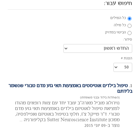
חיפוש עבור:
כל המילים
כל מילה
הביטוי במדויק
סידור:
הצגת #
1.
טיפול בילדים אוטיסטים באמצעות תאי גזע מדם טבורי שנשמר
בלידתם
(השתלות בילוד ובבני משפחתו)
נוירולוג מוביל מארה"ב עובד יחד עם צוות רופאים מהודו
למציאת טיפול לאוטיזם בילדים באמצעות תאי גזע מדם
טבורי. ד"ר מייקל צ'ז, חלוץ בטיפול באוטיזם ואפילפסיה,
ממכון Sutter Neuroscience Institute בקליפורניה ...
נוצר ב-09 יוני 2015