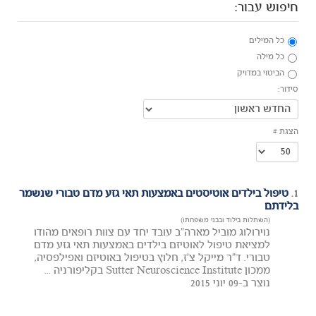
חיפוש עבור:
כל המילים
כל מילה
הביטוי במדויק
סידור:
הצגת #
1.
טיפול בילדים אוטיסטים באמצעות תאי גזע מדם טבורי שנשמר
בלידתם
(השתלות בילוד ובבני משפחתו)
נוירולוג מוביל מארה"ב עובד יחד עם צוות רופאים מהודו
למציאת טיפול לאוטיזם בילדים באמצעות תאי גזע מדם
טבורי. ד"ר מייקל צ'ז, חלוץ בטיפול באוטיזם ואפילפסיה,
ממכון Sutter Neuroscience Institute בקליפורניה ...
נוצר ב-09 יוני 2015