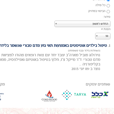
כל מילה
הביטוי במדויק
סידור:
החדש ראשון
הצגת #
50
1.
טיפול בילדים אוטיסטים באמצעות תאי גזע מדם טבורי שנשמר בלידת
(השתלות בילוד ובבני משפחתו)
נוירולוג מוביל מארה"ב עובד יחד עם צוות רופאים מהודו למציאת 
בקליפורניה ...
נוצר ב-09 יוני 2015
שותפים עסקים
מקב