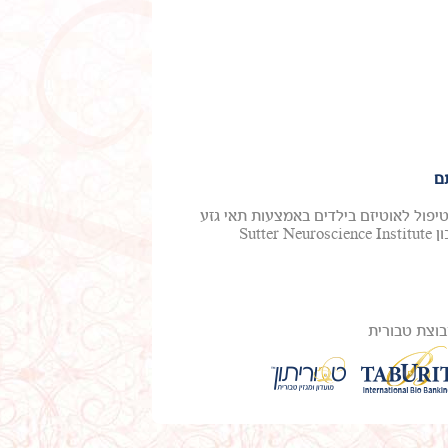
ם
טיפול לאוטיזם בילדים באמצעות תאי גזע
מדם טבורי. ד"ר מייקל צ'ז, חלוץ בטיפול באוטיזם ואפילפסיה, ממכון Sutter Neuroscience Institute
וצת טבורית