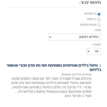
חיפוש עבור:
כל המילים
כל מילה
הביטוי במדויק
סידור:
הצגת #
1.
טיפול בילדים אוטיסטים באמצעות תאי גזע מדם טבורי שנשמר
בלידתם
(השתלות בילוד ובבני משפחתו)
נוירולוג מוביל מארה"ב עובד יחד עם צוות רופאים מהודו
למציאת טיפול לאוטיזם בילדים באמצעות תאי גזע מדם
טבורי. ד"ר מייקל צ'ז, חלוץ בטיפול באוטיזם ואפילפסיה,
ממכון Sutter Neuroscience Institute בקליפורניה ...
נוצר ב-09 יוני 2015