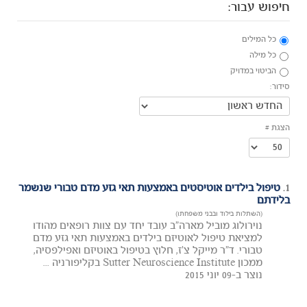
חיפוש עבור:
כל המילים
כל מילה
הביטוי במדויק
סידור:
הצגת #
1.
טיפול בילדים אוטיסטים באמצעות תאי גזע מדם טבורי שנשמר
בלידתם
(השתלות בילוד ובבני משפחתו)
נוירולוג מוביל מארה"ב עובד יחד עם צוות רופאים מהודו
למציאת טיפול לאוטיזם בילדים באמצעות תאי גזע מדם
טבורי. ד"ר מייקל צ'ז, חלוץ בטיפול באוטיזם ואפילפסיה,
ממכון Sutter Neuroscience Institute בקליפורניה ...
נוצר ב-09 יוני 2015