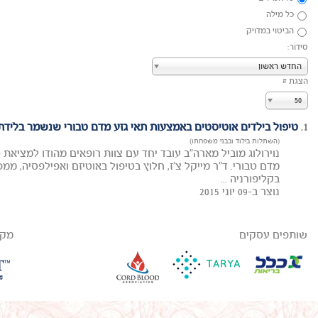
כל מילה
הביטוי במדויק
סידור:
החדש ראשון
הצגת #
50
1.
טיפול בילדים אוטיסטים באמצעות תאי גזע מדם טבורי שנשמר בלידת
(השתלות בילוד ובבני משפחתו)
נוירולוג מוביל מארה"ב עובד יחד עם צוות רופאים מהודו למציאת 
בקליפורניה ...
נוצר ב-09 יוני 2015
שותפים עסקים
מקב