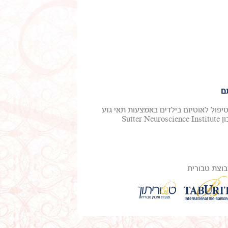
ם
טיפול לאוטיזם בילדים באמצעות תאי גזע
מדם טבורי. ד"ר מייקל צ'ז, חלוץ בטיפול באוטיזם ואפילפסיה, ממכון Sutter Neuroscience Institute
וצת טבורית