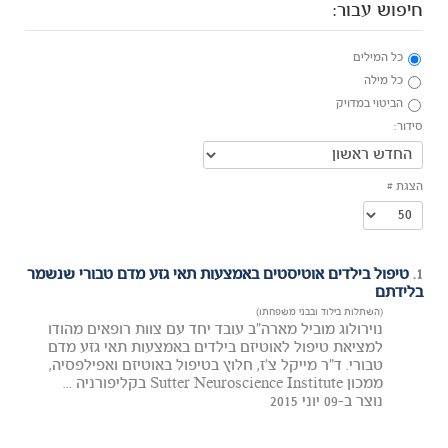
חיפוש עבור:
כל המילים
כל מילה
הביטוי במדויק
סידור:
הצגת #
1.
טיפול בילדים אוטיסטים באמצעות תאי גזע מדם טבורי שנשמר
בלידתם
(השתלות בילוד ובבני משפחתו)
נוירולוג מוביל מארה"ב עובד יחד עם צוות רופאים מהודו
למציאת טיפול לאוטיזם בילדים באמצעות תאי גזע מדם
טבורי. ד"ר מייקל צ'ז, חלוץ בטיפול באוטיזם ואפילפסיה,
ממכון Sutter Neuroscience Institute בקליפורניה ...
נוצר ב-09 יוני 2015