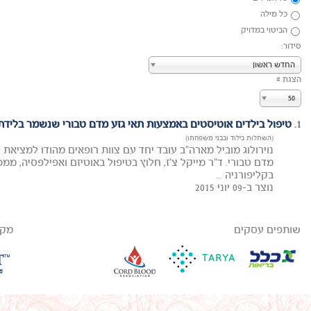
כל מילה
הביטוי במדויק
סידור:
החדש ראשון
הצגת #
50
1.
טיפול בילדים אוטיסטים באמצעות תאי גזע מדם טבורי שנשמר בלידת
(השתלות בילוד ובבני משפחתו)
נוירולוג מוביל מארה"ב עובד יחד עם צוות רופאים מהודו למציאת 
בקליפורניה ...
נוצר ב-09 יוני 2015
שותפים עסקים
מקב