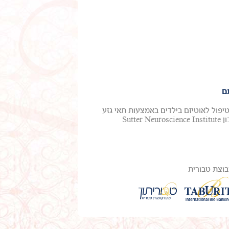
ם
טיפול לאוטיזם בילדים באמצעות תאי גזע
מדם טבורי. ד"ר מייקל צ'ז, חלוץ בטיפול באוטיזם ואפילפסיה, ממכון Sutter Neuroscience Institute
וצת טבורית