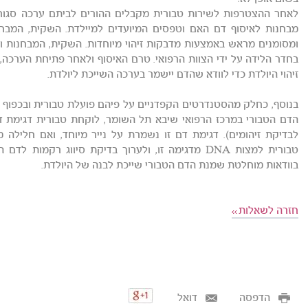
לאחר ההצטרפות לשירות טבורית מקבלים ההורים לביתם ערכה סגורה
מבחנות לאיסוף דם האם וטפסים המיועדים למיילדת. השקית, המבחנו
ומסומנים מראש באמצעות מדבקות זיהוי מיוחדות. השקית, המבחנות 
בחדר הלידה על ידי הצוות הרפואי. טרם האיסוף ולאחר פתיחת הערכה, 
זיהוי היולדת כדי לוודא שהדם יישמר בערכה השייכת ליולדת.
בנוסף, כחלק מהסטנדרטים הקפדניים על פיהם פועלת טבורית ובכפוף ל
הדם הטבורי במרכז הרפואי שיבא תל השומר, לוקחת טבורית דגימת ד
לבדיקת זיהומים). דגימת דם זו נשמרת על נייר מיוחד, ואם חלילה 
טבורית למצות DNA מדגימה זו, ולערוך בדיקת סיווג רק
בוודאות מוחלטת שמנת הדם הטבורי שייכת לבנה של היולדת.
חזרה לשאלות
הדפסה
דואל